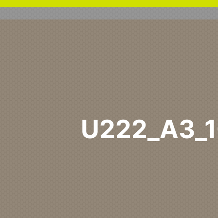
U222_A3_
Home
U222 PM
U222_A3