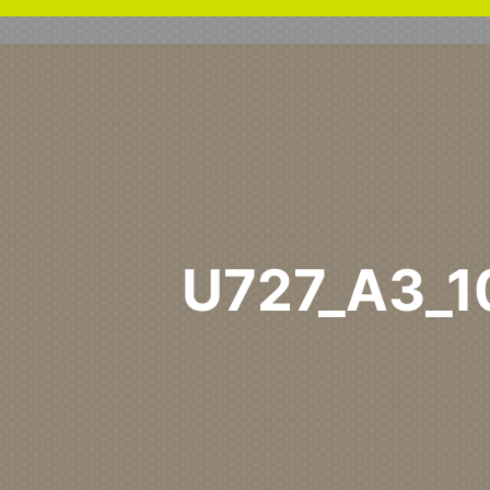
U727_A3_
Home
U727 PG
U727_A3